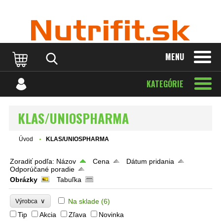
MENU
KATEGÓRIE
KLAS/UNIOSPHARMA
Úvod
KLAS/UNIOSPHARMA
Zoradiť podľa:
Názov
Cena
Dátum pridania
Odporúčané poradie
Obrázky
Tabuľka
∨
Na sklade
(6)
Výrobca
Tip
Akcia
Zľava
Novinka