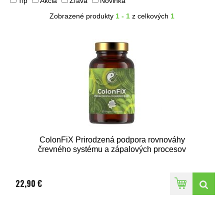
Tip
Akcia
Zľava
Novinka
Zobrazené produkty
1 - 1
z celkových
1
ColonFiX Prirodzená podpora rovnováhy
črevného systému a zápalových procesov
22,90 €