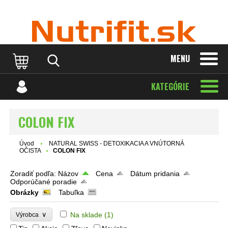
MENU
KATEGÓRIE
COLON FIX
Úvod
NATURAL SWISS - DETOXIKACIA A VNÚTORNÁ
OČISTA
COLON FIX
Zoradiť podľa:
Názov
Cena
Dátum pridania
Odporúčané poradie
Obrázky
Tabuľka
∨
Na sklade
(1)
Výrobca