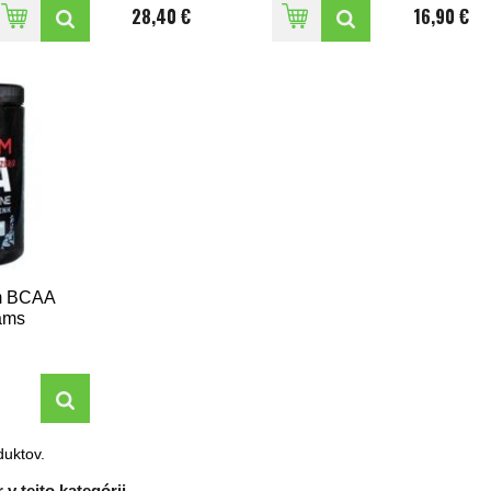
28,40 €
16,90 €
m BCAA
ams
uktov.
 v tejto kategórii