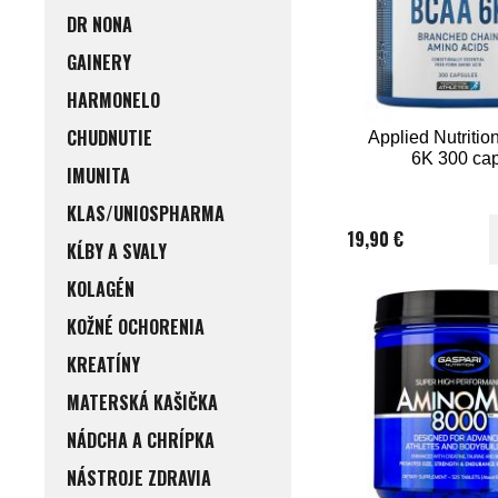
DR NONA
GAINERY
HARMONELO
CHUDNUTIE
Applied Nutriti
6K 300 ca
IMUNITA
KLAS/UNIOSPHARMA
19,90 €
KĹBY A SVALY
KOLAGÉN
KOŽNÉ OCHORENIA
KREATÍNY
MATERSKÁ KAŠIČKA
NÁDCHA A CHRÍPKA
NÁSTROJE ZDRAVIA