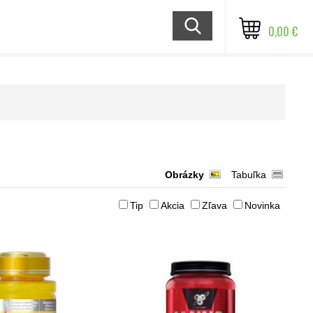
0,00 €
Obrázky
Tabuľka
Tip
Akcia
Zľava
Novinka