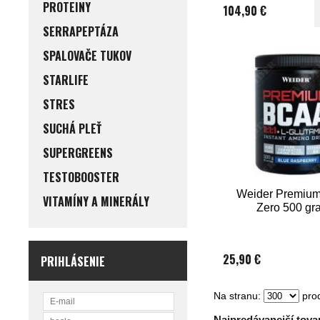
PROTEINY
104,90 €
SERRAPEPTÁZA
SPALOVAČE TUKOV
STARLIFE
STRES
SUCHÁ PLEŤ
SUPERGREENS
TESTOBOOSTER
Weider Premiu
VITAMÍNY A MINERÁLY
Zero 500 gr
25,90 €
PRIHLÁSENIE
Na stranu:
prod
Najpredávanejší tovar