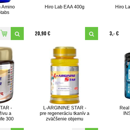
n Amino
Hiro Lab EAA 400g
Hiro L
tabs
20,90 €
3,- €
TAR -
L-ARGININE STAR -
Real
živu a
pre regeneráciu tkanív a
IN
life 300
zväčšenie objemu
svalovej hmoty, Starlife
60 kaps