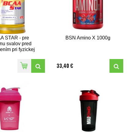
A STAR - pre
BSN Amino X 1000g
nu svalov pred
ním pri fyzickej
áťaži a pre
eráciu svalov,
33,40 €
rlife 60 kaps