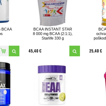
on BCAA
BCAA INSTANT STAR
BCA
ps
8 000 mg BCAA (2:1:1),
ochra
Starlife 330 g
poškode
z
regen
45,40 €
25,40 €
Sta