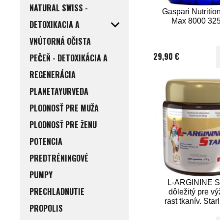
NATURAL SWISS -
Gaspari Nutritio
Max 8000 325
DETOXIKACIA A
VNÚTORNÁ OČISTA
29,90 €
PEČEŇ - DETOXIKÁCIA A
REGENERÁCIA
PLANETAYURVEDA
PLODNOSŤ PRE MUŽA
PLODNOSŤ PRE ŽENU
POTENCIA
PREDTRÉNINGOVÉ
PUMPY
L-ARGININE S
PRECHLADNUTIE
dôležitý pre vý
rast tkanív. Star
PROPOLIS
kapsúl