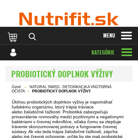
MENU
KATEGÓRIE
PROBIOTICKÝ DOPLNOK VÝŽIVY
Úvod
NATURAL SWISS - DETOXIKACIA A VNÚTORNÁ
OČISTA
PROBIOTICKÝ DOPLNOK VÝŽIVY
Úlohou probiotických doplnkov výživy je napomáhať
ľudskému organizmu, ktorý trápia tráviace
alebo žalúdočné ťažkosti. Probiotiká zabezpečujú
prinavrátenie rovnováhy medzi pozitívnymi a negatívnymi
baktériami v črevnej mikroflóre, vďaka čomu sa zlepšuje
trávenie skonzumovanej potravy a fungovanie črevnej
sústavy. Ak vás teda trápia žalúdočné ťažkosti, zápcha
alebo iné črevné ochorenie, určite by ste mali probiotické