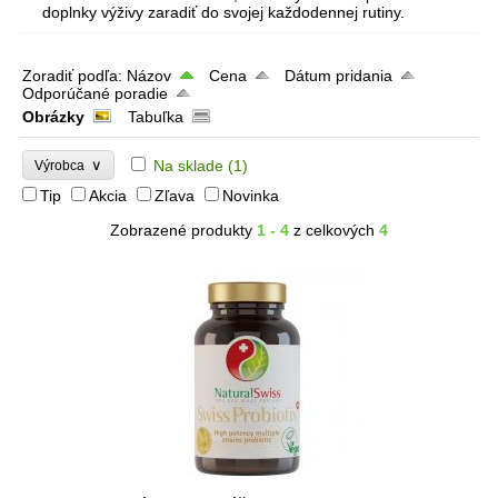
doplnky výživy zaradiť do svojej každodennej rutiny.
Zoradiť podľa:
Názov
Cena
Dátum pridania
Odporúčané poradie
Obrázky
Tabuľka
∨
Na sklade
(1)
Výrobca
Tip
Akcia
Zľava
Novinka
Zobrazené produkty
1 - 4
z celkových
4