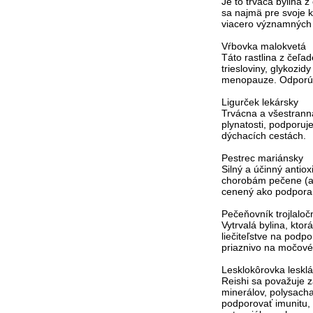
Je to trváca bylina 
sa najmä pre svoje 
viacero významných b
Vŕbovka malokvetá
Táto rastlina z čeľa
triesloviny, glykozi
menopauze. Odporúča
Ligurček lekársky
Trvácna a všestrann
plynatosti, podporuj
dýchacích cestách.
Pestrec mariánsky
Silný a účinný antio
chorobám pečene (ako
cenený ako podpora 
Pečeňovník trojlaloč
Vytrvalá bylina, kto
liečiteľstve na pod
priaznivo na močové 
Lesklokôrovka lesklá 
Reishi sa považuje 
minerálov, polysacha
podporovať imunitu,