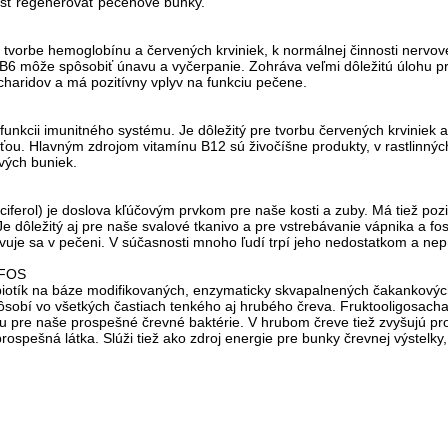
sť regenerovať pečeňové bunky.
k tvorbe hemoglobínu a červených krviniek, k normálnej činnosti nervov
B6 môže spôsobiť únavu a vyčerpanie. Zohráva veľmi dôležitú úlohu pr
acharidov a má pozitívny vplyv na funkciu pečene.
 funkcii imunitného systému. Je dôležitý pre tvorbu červených krvinie
ou. Hlavným zdrojom vitamínu B12 sú živočíšne produkty, v rastlinnýc
vých buniek.
ciferol) je doslova kľúčovým prvkom pre naše kosti a zuby. Má tiež poz
Je dôležitý aj pre naše svalové tkanivo a pre vstrebávanie vápnika a f
tivuje sa v pečeni. V súčasnosti mnoho ľudí trpí jeho nedostatkom a n
 FOS
iotík na báze modifikovaných, enzymaticky skvapalnených čakankových 
Pôsobí vo všetkých častiach tenkého aj hrubého čreva. Fruktooligosacha
ou pre naše prospešné črevné baktérie. V hrubom čreve tiež zvyšujú pro
rospešná látka. Slúži tiež ako zdroj energie pre bunky črevnej výstelky,