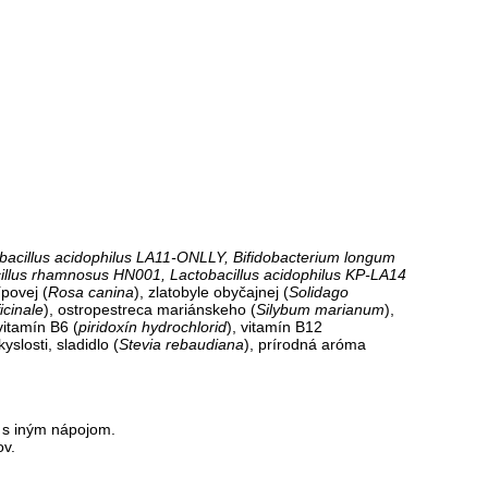
bacillus acidophilus LA11-ONLLY, Bifidobacterium longum
cillus rhamnosus HN001, Lactobacillus acidophilus KP-LA14
ípovej (
Rosa canina
), zlatobyle obyčajnej (
Solidago
icinale
), ostropestreca mariánskeho (
Silybum marianum
),
 vitamín B6 (
piridoxín hydrochlorid
), vitamín B12
yslosti, sladidlo (
Stevia rebaudiana
), prírodná aróma
i s iným nápojom.
ov.