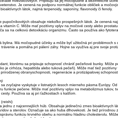
z čeľade hviezdicovitých. Pripisujú sa jej močopudné a dezinfekčné účin
kvetenstvo. Je cenená na podporu normálnej funkcie obličiek a močov
ioaktívnych látok, najmä terpenoidy, saponíny, flavonoidy či fenoly.
de pupočníkovitých obsahuje niekoľko prospešných látok. Je cenená naj
dy a vitamín C. Môže mať pozitívny vplyv na močové cesty alebo prosta
 sa na celkovú detoxikáciu organizmu. Často sa používa ako fytoter
á bylina. Má močopudné účinky a môže byť užitočná pri problémoch s 
e trávenie a pomáha pri pálení záhy. Hojne sa využíva aj pre svoje prot
xidant, ktorému sa pripisuje schopnosť chrániť pečeňové bunky. Môže po
 je cirhóza, hepatitída alebo tuková pečeň). Môže mať tiež pozitívny v
prirodzenej obranyschopnosti, regenerácie a protizápalovej schopnosti
ný
rá sa zvyčajne vyskytuje v listnatých lesoch mierneho pásma Európy. Od
poru funkcie pečene. Môže mať pozitívny vplyv na metabolizmus tukov, 
cesty. Používa sa aj pri ťažkostiach s kašľom.
(reishi)
za jednu z najcennejších húb. Obsahuje jedinečnú zmes bioaktívnych lá
ridov a sterolov. Označuje sa ako huba dlhovekosti. Je tiež prírodnou 
 správnu funkciu krvného obehu a normálnu hladinu cholesterolu. Môž