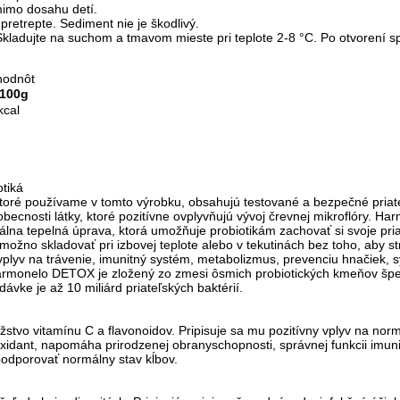
imo dosahu detí.
pretrepte. Sediment nie je škodlivý.
kladujte na suchom a tmavom mieste pri teplote 2-8 °C. Po otvorení sp
hodnôt
 100g
kcal
tiká
 ktoré používame v tomto výrobku, obsahujú testované a bezpečné priateľs
obecnosti látky, ktoré pozitívne ovplyvňujú vývoj črevnej mikroflóry. 
iálna tepelná úprava, ktorá umožňuje probiotikám zachovať si svoje pri
možno skladovať pri izbovej teplote alebo v tekutinách bez toho, aby str
vplyv na trávenie, imunitný systém, metabolizmus, prevenciu hnačiek,
 Harmonelo DETOX je zložený zo zmesi ôsmich probiotických kmeňov špe
ávke je až 10 miliárd priateľských baktérií.
tvo vitamínu C a flavonoidov. Pripisuje sa mu pozitívny vplyv na nor
oxidant, napomáha prirodzenej obranyschopnosti, správnej funkcii imu
podporovať normálny stav kĺbov.