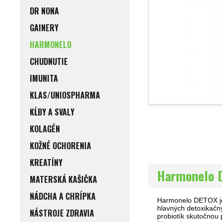
DR NONA
GAINERY
HARMONELO
CHUDNUTIE
IMUNITA
KLAS/UNIOSPHARMA
KĹBY A SVALY
KOLAGÉN
KOŽNÉ OCHORENIA
KREATÍNY
Harmonelo D
MATERSKÁ KAŠIČKA
NÁDCHA A CHRÍPKA
Harmonelo DETOX je t
hlavných detoxikačný
NÁSTROJE ZDRAVIA
probiotík skutočnou