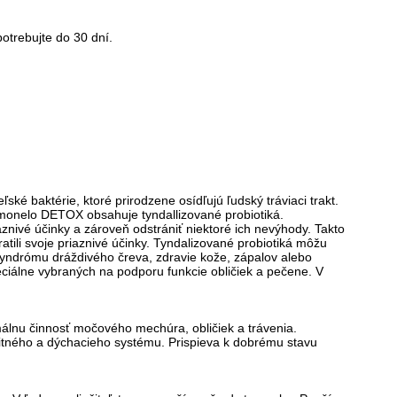
otrebujte do 30 dní.
ké baktérie, ktoré prirodzene osídľujú ľudský tráviaci trakt.
Harmonelo DETOX obsahuje tyndallizované probiotiká.
aznivé účinky a zároveň odstrániť niektoré ich nevýhody. Takto
atili svoje priaznivé účinky. Tyndalizované probiotiká môžu
 syndrómu dráždivého čreva, zdravie kože, zápalov alebo
ciálne vybraných na podporu funkcie obličiek a pečene. V
málnu činnosť močového mechúra, obličiek a trávenia.
nitného a dýchacieho systému. Prispieva k dobrému stavu