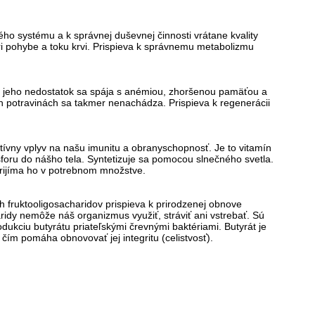
ého systému a k správnej duševnej činnosti vrátane kvality
i pohybe a toku krvi. Prispieva k správnemu metabolizmu
k a jeho nedostatok sa spája s anémiou, zhoršenou pamäťou a
h potravinách sa takmer nenachádza. Prispieva k regenerácii
itívny vplyv na našu imunitu a obranyschopnosť. Je to vitamín
osforu do nášho tela. Syntetizuje sa pomocou slnečného svetla.
eprijíma ho v potrebnom množstve.
fruktooligosacharidov prispieva k prirodzenej obnove
ridy nemôže náš organizmus využiť, stráviť ani vstrebať. Sú
dukciu butyrátu priateľskými črevnými baktériami. Butyrát je
 čím pomáha obnovovať jej integritu (celistvosť).