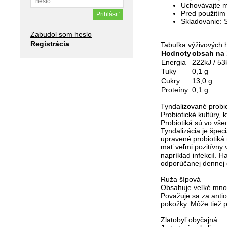
Uchovávajte m
Pred použitím 
Skladovanie:
S
Zabudol som heslo
Registrácia
Tabuľka výživových 
Hodnoty
obsah na
Energia
222kJ / 53
Tuky
0,1 g
Cukry
13,0 g
Proteíny
0,1 g
Tyndalizované probio
Probiotické kultúry,
Probiotiká sú vo vše
Tyndalizácia je špec
upravené probiotiká 
mať veľmi pozitívny 
napríklad infekcií.
odporúčanej dennej d
Ruža šípová
Obsahuje veľké množs
Považuje sa za anti
pokožky. Môže tiež 
Zlatobyľ obyčajná