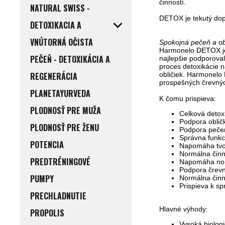
činností.
NATURAL SWISS -
DETOX je tekutý dopl
DETOXIKACIA A
VNÚTORNÁ OČISTA
Spokojná pečeň a ob
Harmonelo DETOX je i
PEČEŇ - DETOXIKÁCIA A
najlepšie podporoval
proces detoxikácie n
REGENERÁCIA
obličiek. Harmonelo 
prospešných črevnýc
PLANETAYURVEDA
K čomu prispieva:
PLODNOSŤ PRE MUŽA
Celková detox
Podpora obličk
PLODNOSŤ PRE ŽENU
Podpora pečeň
Správna funkc
POTENCIA
Napomáha tvor
Normálna činn
PREDTRÉNINGOVÉ
Napomáha norm
Podpora črev
PUMPY
Normálna činn
Prispieva k s
PRECHLADNUTIE
Hlavné výhody:
PROPOLIS
Vysoká biolog