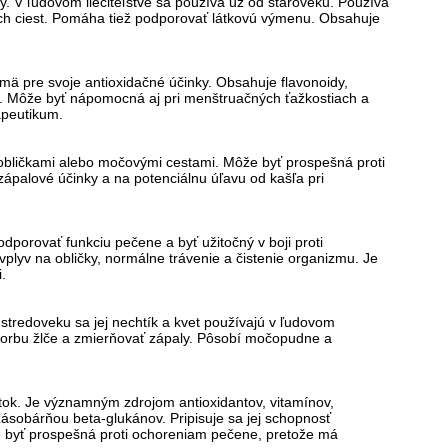
ky. V ľudovom liečiteľstve sa používa už od staroveku. Používa
ých ciest. Pomáha tiež podporovať látkovú výmenu. Obsahuje
mä pre svoje antioxidačné účinky. Obsahuje flavonoidy,
tu. Môže byť nápomocná aj pri menštruačných ťažkostiach a
apeutikum.
obličkami alebo močovými cestami. Môže byť prospešná proti
izápalové účinky a na potenciálnu úľavu od kašľa pri
dporovať funkciu pečene a byť užitočný v boji proti
plyv na obličky, normálne trávenie a čistenie organizmu. Je
.
 stredoveku sa jej nechtík a kvet používajú v ľudovom
tvorbu žlče a zmierňovať zápaly. Pôsobí močopudne a
tok. Je významným zdrojom antioxidantov, vitamínov,
zásobárňou beta-glukánov. Pripisuje sa jej schopnosť
e byť prospešná proti ochoreniam pečene, pretože má