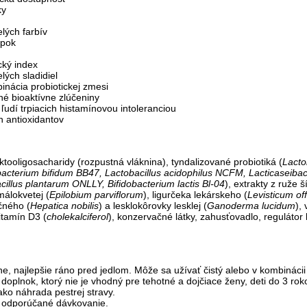
ky
ých farbív
epok
cký index
ých sladidiel
inácia probiotickej zmesi
é bioaktívne zlúčeniny
ľudí trpiacich histamínovou intoleranciou
 antioxidantov
ktooligosacharidy (rozpustná vláknina), tyndalizované probiotiká (
Lacto
acterium bifidum BB47, Lactobacillus acidophilus NCFM, Lacticaseiba
acillus plantarum ONLLY, Bifidobacterium lactis Bl-04
), extrakty z ruže š
málokvetej (
Epilobium parviflorum
), ligurčeka lekárskeho (
Levisticum off
čného (
Hepatica nobilis
) a lesklokôrovky lesklej (
Ganoderma lucidum
),
vitamín D3 (
cholekalciferol
), konzervačné látky, zahusťovadlo, regulátor k
e, najlepšie ráno pred jedlom. Môže sa užívať čistý alebo v kombináci
 doplnok, ktorý nie je vhodný pre tehotné a dojčiace ženy, deti do 3 rok
ako náhrada pestrej stravy.
 odporúčané dávkovanie.