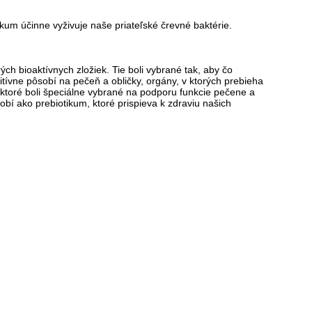
ikum účinne vyživuje naše priateľské črevné baktérie.
ch bioaktívnych zložiek. Tie boli vybrané tak, aby čo
itívne pôsobí na pečeň a obličky, orgány, v ktorých prebieha
 ktoré boli špeciálne vybrané na podporu funkcie pečene a
bí ako prebiotikum, ktoré prispieva k zdraviu našich
.