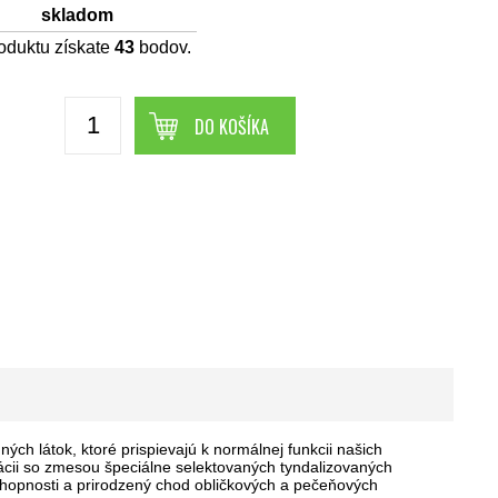
skladom
oduktu získate
43
bodov.
DO KOŠÍKA
h látok, ktoré prispievajú k normálnej funkcii našich
nácii so zmesou špeciálne selektovaných tyndalizovaných
chopnosti a prirodzený chod obličkových a pečeňových