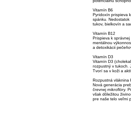
potenciálnu schopno
Vitamín B6
Pyridoxín prispieva 
spánku. Nedostatok 
tukov, bielkovín a s
Vitamín B12
Prispieva k správnej
mentálnou výkonnosť
a detoxikácii pečeňo
Vitamín D3
Vitamín D3 (cholekal
rozpustný v tukoch. 
Tvorí sa v koži a ak
Rozpustná vláknina
Nová generácia preb
črevnej mikroflóry. 
však dôležitou živin
pre naše telo veľmi p