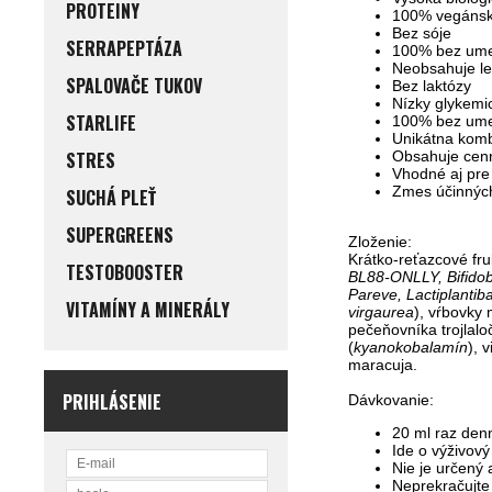
PROTEINY
100% vegáns
Bez sóje
SERRAPEPTÁZA
100% bez umel
Neobsahuje l
SPALOVAČE TUKOV
Bez laktózy
Nízky glykemi
STARLIFE
100% bez umel
Unikátna komb
STRES
Obsahuje cenn
Vhodné aj pre 
Zmes účinných
SUCHÁ PLEŤ
SUPERGREENS
Zloženie:
Krátko-reťazcové fru
TESTOBOOSTER
BL88-ONLLY, Bifidob
Pareve, Lactiplantib
VITAMÍNY A MINERÁLY
virgaurea
), vŕbovky 
pečeňovníka trojlalo
(
kyanokobalamín
), 
maracuja.
PRIHLÁSENIE
Dávkovanie:
20 ml raz denn
Ide o výživový
Nie je určený 
Neprekračujte