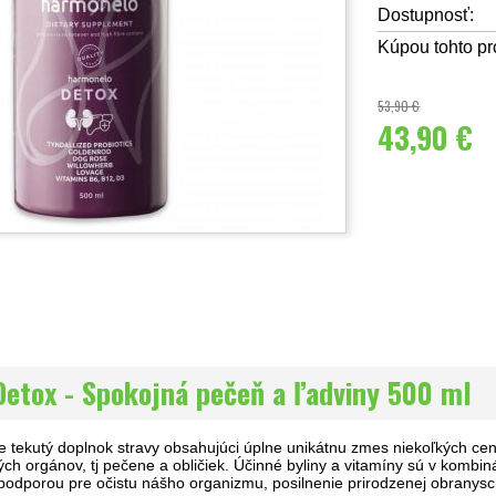
Dostupnosť:
Kúpou tohto pr
53,90 €
43,90 €
etox - Spokojná pečeň a ľadviny 500 ml
ekutý doplnok stravy obsahujúci úplne unikátnu zmes niekoľkých cennýc
ch orgánov, tj pečene a obličiek. Účinné byliny a vitamíny sú v kombi
 podporou pre očistu nášho organizmu, posilnenie prirodzenej obranys