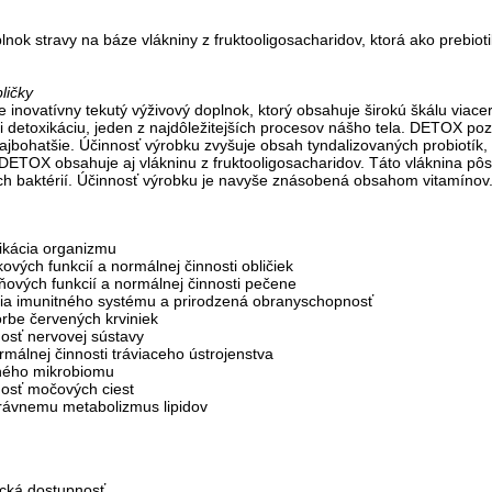
nok stravy na báze vlákniny z fruktooligosacharidov, ktorá ako prebiot
ličky
novatívny tekutý výživový doplnok, ktorý obsahuje širokú škálu viacerý
i detoxikáciu, jeden z najdôležitejších procesov nášho tela. DETOX poz
ajbohatšie. Účinnosť výrobku zvyšuje obsah tyndalizovaných probiotík,
DETOX obsahuje aj vlákninu z fruktooligosacharidov. Táto vláknina pôso
h baktérií. Účinnosť výrobku je navyše znásobená obsahom vitamínov
ikácia organizmu
ových funkcií a normálnej činnosti obličiek
ových funkcií a normálnej činnosti pečene
ia imunitného systému a prirodzená obranyschopnosť
be červených krviniek
osť nervovej sústavy
álnej činnosti tráviaceho ústrojenstva
ného mikrobiomu
osť močových ciest
právnemu metabolizmus lipidov
ická dostupnosť