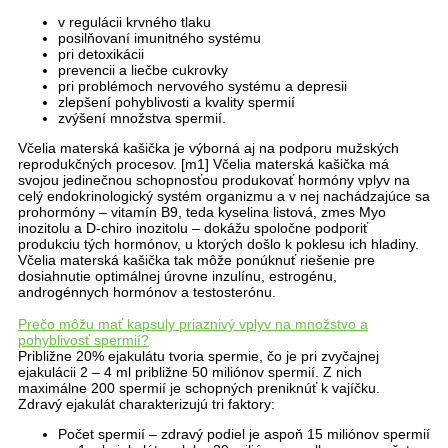
v regulácii krvného tlaku
posilňovaní imunitného systému
pri detoxikácii
prevencii a liečbe cukrovky
pri problémoch nervového systému a depresii
zlepšení pohyblivosti a kvality spermií
zvýšení množstva spermií.
Včelia materská kašička je výborná aj na podporu mužských
reprodukčných procesov. [m1] Včelia materská kašička má
svojou jedinečnou schopnosťou produkovať hormóny vplyv na
celý endokrinologický systém organizmu a v nej nachádzajúce sa
prohormóny – vitamín B9, teda kyselina listová, zmes Myo
inozitolu a D-chiro inozitolu – dokážu spoločne podporiť
produkciu tých hormónov, u ktorých došlo k poklesu ich hladiny.
Včelia materská kašička tak môže ponúknuť riešenie pre
dosiahnutie optimálnej úrovne inzulínu, estrogénu,
androgénnych hormónov a testosterónu.
Prečo môžu mať kapsuly priaznivý vplyv na množstvo a
pohyblivosť spermií?
Približne 20% ejakulátu tvoria spermie, čo je pri zvyčajnej
ejakulácii 2 – 4 ml približne 50 miliónov spermií. Z nich
maximálne 200 spermií je schopných preniknúť k vajíčku.
Zdravý ejakulát charakterizujú tri faktory:
Počet spermií – zdravý podiel je aspoň 15 miliónov spermií