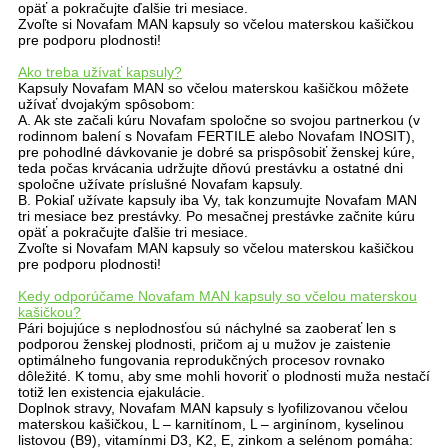
opäť a pokračujte ďalšie tri mesiace.
Zvoľte si Novafam MAN kapsuly so včelou materskou kašičkou
pre podporu plodnosti!
Ako treba užívať kapsuly?
Kapsuly Novafam MAN so včelou materskou kašičkou môžete
užívať dvojakým spôsobom:
A. Ak ste začali kúru Novafam spoločne so svojou partnerkou (v
rodinnom balení s Novafam FERTILE alebo Novafam INOSIT),
pre pohodlné dávkovanie je dobré sa prispôsobiť ženskej kúre,
teda počas krvácania udržujte dňovú prestávku a ostatné dni
spoločne užívate príslušné Novafam kapsuly.
B. Pokiaľ užívate kapsuly iba Vy, tak konzumujte Novafam MAN
tri mesiace bez prestávky. Po mesačnej prestávke začnite kúru
opäť a pokračujte ďalšie tri mesiace.
Zvoľte si Novafam MAN kapsuly so včelou materskou kašičkou
pre podporu plodnosti!
Kedy odporúčame Novafam MAN kapsuly so včelou materskou
kašičkou?
Pári bojujúce s neplodnosťou sú náchylné sa zaoberať len s
podporou ženskej plodnosti, pričom aj u mužov je zaistenie
optimálneho fungovania reprodukčných procesov rovnako
dôležité. K tomu, aby sme mohli hovoriť o plodnosti muža nestačí
totiž len existencia ejakulácie.
Doplnok stravy, Novafam MAN kapsuly s lyofilizovanou včelou
materskou kašičkou, L – karnitínom, L – arginínom, kyselinou
listovou (B9), vitamínmi D3, K2, E, zinkom a selénom pomáha: