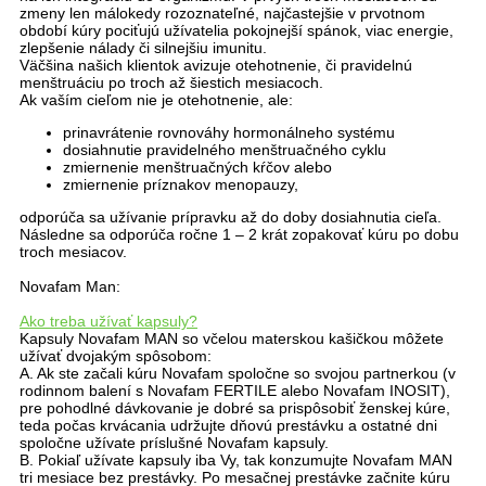
zmeny len málokedy rozoznateľné, najčastejšie v prvotnom
období kúry pociťujú užívatelia pokojnejší spánok, viac energie,
zlepšenie nálady či silnejšiu imunitu.
Väčšina našich klientok avizuje otehotnenie, či pravidelnú
menštruáciu po troch až šiestich mesiacoch.
Ak vaším cieľom nie je otehotnenie, ale:
prinavrátenie rovnováhy hormonálneho systému
dosiahnutie pravidelného menštruačného cyklu
zmiernenie menštruačných kŕčov alebo
zmiernenie príznakov menopauzy,
odporúča sa užívanie prípravku až do doby dosiahnutia cieľa.
Následne sa odporúča ročne 1 – 2 krát zopakovať kúru po dobu
troch mesiacov.
Novafam Man:
Ako treba užívať kapsuly?
Kapsuly Novafam MAN so včelou materskou kašičkou môžete
užívať dvojakým spôsobom:
A. Ak ste začali kúru Novafam spoločne so svojou partnerkou (v
rodinnom balení s Novafam FERTILE alebo Novafam INOSIT),
pre pohodlné dávkovanie je dobré sa prispôsobiť ženskej kúre,
teda počas krvácania udržujte dňovú prestávku a ostatné dni
spoločne užívate príslušné Novafam kapsuly.
B. Pokiaľ užívate kapsuly iba Vy, tak konzumujte Novafam MAN
tri mesiace bez prestávky. Po mesačnej prestávke začnite kúru