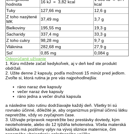
16 kJ = 3,82 kcal
hodnota
kcal
Tuky
127,66 mg
12,6 g
Z toho nasýtené
37,49 mg
3,7 g
MK
Bielkoviny
195,55 mg
19,3 g
Sacharidy
337,4 mg
33,3 g
Z toho cukry
98,28 mg
9,7 g
Vláknina
282,68 mg
27,9 g
Soľ
0,85 mg
0,084 g
Odporúčané užívanie
1. Kúru môžete začať kedykoľvek, aj v deň keď ste produkt
obdržali.
2. Užite denne 2 kapsuly, podľa možnosti 15 minút pred jedlom.
Zvoľte si, ktorá rutina je pre vás najpohodlnejšia:
ráno naraz dve kapsuly
večer naraz dve kapsuly
ráno jedna a večer druhá kapsula
a následne túto rutinu dodržiavajte každý deň. Všetky tri sú
rovnako účinné, dôležité je, aby organizmus prijímal účinnú látku
nepretržite, vždy vo zvyčajnom čase.
3. Užívajte prípravok nepretržite bez prestávky dovtedy, kým
neotehotniete, alebo do 12 týždňa tehotenstva. Včelia materská
kašička má pozitívny vplyv na vývoj sliznice maternice, čim