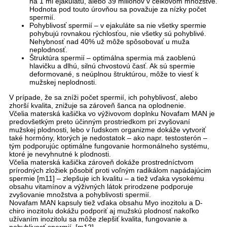
na 1 ml ejakulátu, alebo 39 miliónov v celkovom množstve.
Hodnota pod touto úrovňou sa považuje za nízky počet
spermií.
Pohyblivosť spermií – v ejakuláte sa nie všetky spermie
pohybujú rovnakou rýchlosťou, nie všetky sú pohyblivé.
Nehybnosť nad 40% už môže spôsobovať u muža
neplodnosť.
Štruktúra spermií – optimálna spermia má zaoblenú
hlavičku a dlhú, silnú chvostovú časť. Ak sú spermie
deformované, s neúplnou štruktúrou, môže to viesť k
mužskej neplodnosti.
V prípade, že sa zníži počet spermií, ich pohyblivosť, alebo
zhorší kvalita, znižuje sa zároveň šanca na oplodnenie.
Včelia materská kašička vo výživovom doplnku Novafam MAN je
predovšetkým preto účinným prostriedkom pri zvyšovaní
mužskej plodnosti, lebo v ľudskom organizme dokáže vytvoriť
také hormóny, ktorých je nedostatok – ako napr. testosterón –
tým podporujúc optimálne fungovanie hormonálneho systému,
ktoré je nevyhnutné k plodnosti.
Včelia materská kašička zároveň dokáže prostredníctvom
prírodných zložiek pôsobiť proti voľným radikálom napádajúcim
spermie [m11] – zlepšuje ich kvalitu – a tiež vďaka vysokému
obsahu vitamínov a výživných látok prirodzene podporuje
zvyšovanie množstva a pohyblivosti spermií.
Novafam MAN kapsuly tiež vďaka obsahu Myo inozitolu a D-
chiro inozitolu dokážu podporiť aj mužskú plodnosť nakoľko
užívaním inozitolu sa môže zlepšiť kvalita, fungovanie a