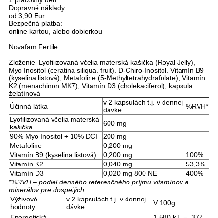
1 pracovný deň
*
Dopravné náklady:
od 3,90 Eur
Bezpečná platba:
online kartou, alebo dobierkou
Novafam Fertile:
Zloženie: Lyofilizovaná včelia materská kašička (Royal Jelly),
Myo Inositol (ceratina siliqua, fruit), D-Chiro-Inositol, Vitamín B9
(kyselina listová), Metafoline (5-Methyltetrahydrafolate), Vitamín
K2 (menachinon MK7), Vitamín D3 (cholekaciferol), kapsula
želatínová
v 2 kapsulách t.j. v dennej
Účinná látka
%RVH*
dávke
Lyofilizovaná včelia materská
600 mg
–
kašička
90% Myo Inositol + 10% DCI
200 mg
–
Metafoline
0,200 mg
–
Vitamín B9 (kyselina listová)
0,200 mg
100%
Vitamín K2
0,040 mg
53,3%
Vitamín D3
0,020 mg 800 NE
400%
*%RVH – podiel denného referenčného príjmu vitamínov a
minerálov pre dospelých
Výživové
v 2 kapsulách t.j. v dennej
V 100g
hodnoty
dávke
Energetická
1 580 kJ = 377