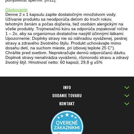
pohyblivosť spermií. [m12].
Dávkovanie
Denne 2 x 1 kapsulu zapite dostatočným množstvom vody.
Užívanie produktu sa neodporúča deťom do troch rokov,
tehotným ženám a počas dojčenia, tiež osobám alergickým na
včelie produkty. Trojmesačnú kúru sa odporúča zopakovať ročne
1 – 2x, aby sa organizmus dostatočne nasýtil účinnými látkami.
Upozornenie: Doplnky stravy nie sú náhradou vyváženej, pestrej
stravy a zdravého životného štýlu. Produkt uchovávajte mimo
dosahu detí, na suchom mieste, pri izbovej teplote 25 C°).
Chráňte pred svetlom. Neprekračujte dennú odporúčanú dávku.
Doplnok stravy nenahrádza vyváženú, rôznorodú stravu a zdravý
životný štýl. Hmotnosť netto: 60 kapsúl, 29,8 g ±5%
INFO
DODANIE TOVARU
KONTAKT