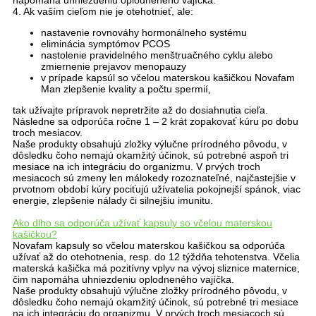
napomáha uhniezdeniu oplodneného vajíčka.
4. Ak vaším cieľom nie je otehotnieť, ale:
nastavenie rovnováhy hormonálneho systému
eliminácia symptómov PCOS
nastolenie pravidelného menštruačného cyklu alebo
zmiernenie prejavov menopauzy
v prípade kapsúl so včelou materskou kašičkou Novafam
Man zlepšenie kvality a počtu spermií,
tak užívajte prípravok nepretržite až do dosiahnutia cieľa.
Následne sa odporúča ročne 1 – 2 krát zopakovať kúru po dobu
troch mesiacov.
Naše produkty obsahujú zložky výlučne prírodného pôvodu, v
dôsledku čoho nemajú okamžitý účinok, sú potrebné aspoň tri
mesiace na ich integráciu do organizmu. V prvých troch
mesiacoch sú zmeny len málokedy rozoznateľné, najčastejšie v
prvotnom období kúry pociťujú užívatelia pokojnejší spánok, viac
energie, zlepšenie nálady či silnejšiu imunitu.
Ako dlho sa odporúča užívať kapsuly so včelou materskou
kašičkou?
Novafam kapsuly so včelou materskou kašičkou sa odporúča
užívať až do otehotnenia, resp. do 12 týždňa tehotenstva. Včelia
materská kašička má pozitívny vplyv na vývoj sliznice maternice,
čim napomáha uhniezdeniu oplodneného vajíčka.
Naše produkty obsahujú výlučne zložky prírodného pôvodu, v
dôsledku čoho nemajú okamžitý účinok, sú potrebné tri mesiace
na ich integráciu do organizmu. V prvých troch mesiacoch sú