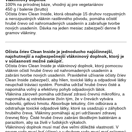
100% na prírodnej báze, vhodný aj pre vegetariánov
450 g / balenie (brutto)
Očista čriev Clean Inside, ktorá obsahuje 15 druhov rozpustných
a nerozpustných vláknin rastlinného pôvodu, pomáha očistiť
hrubé črevo od nahromadených usadenín a zabraňuje tvorbe
nových usadenín. Dávka na jeden mesiac zabezpečí denne 8
gramov vlákniny.
Očista čriev Clean Inside je jednoducho najúčinnejší,
najchutnejší a najbezpečnejší vlákninový doplnok, ktorý je
v súčasnosti možné zakúpiť.
Očista čriev Clean Inside je vlákninový doplnok, ktorý pomocou
vláknin očistí hrubé črevo od nahromadených usadenín a
zabráni tvorbe nových usadenín. Pravidelné užívanie očisty čriev
Clean Inside zabezpečí, aby hlien, toxické látky a odpadové látky
neupchali tráviaci systém. Pomáha udržať hrubé črevo čisté a
napomáha voľný a efektívny pohyb odpadových látok.
Vláknina zároveň pomáha udržiavať zdravú črevnú mikroflóru, a
napomáha aj vstrebávanie živín tým, že v črevách vytvára
hubovitú, gélovú hmotu. Absorbuje tekutiny, čím odbúrava a
odstraňuje toxické odpadové látky, ktoré sa usadzujú v záhyboch
hrubého čreva. Vlákniny pomáhajú aj pri udržiavaní zdravej
črevnej flóry. Čisté hrubé črevo zabráni škodlivým baktériám a
parazitom, aby sa živili v ľudských výkaloch.
Vlákninový doplnok musí mať dve veľmi dôležité vlastnosti. V
prvom rade musí byť účinný a v druhom rade musí mať príjemnú