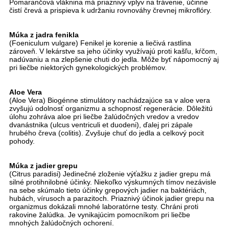
Pomarančová vláknina má priaznivý vplyv na trávenie, účinne
čistí črevá a prispieva k udržaniu rovnováhy črevnej mikroflóry.
Múka z jadra fenikla
(Foeniculum vulgare) Fenikel je korenie a liečivá rastlina
zároveň. V lekárstve sa jeho účinky využívajú proti kašľu, kŕčom,
nadúvaniu a na zlepšenie chuti do jedla. Môže byť nápomocný aj
pri liečbe niektorých gynekologických problémov.
Aloe Vera
(Aloe Vera) Biogénne stimulátory nachádzajúce sa v aloe vera
zvyšujú odolnosť organizmu a schopnosť regenerácie. Dôležitú
úlohu zohráva aloe pri liečbe žalúdočných vredov a vredov
dvanástnika (ulcus ventriculi et duodeni), ďalej pri zápale
hrubého čreva (colitis). Zvyšuje chuť do jedla a celkový pocit
pohody.
Múka z jadier grepu
(Citrus paradisi) Jedinečné zloženie výťažku z jadier grepu má
silné protihnilobné účinky. Niekoľko výskumných tímov nezávisle
na sebe skúmalo tieto účinky grepových jadier na baktériách,
hubách, vírusoch a parazitoch. Priaznivý účinok jadier grepu na
organizmus dokázali mnohé laboratórne testy. Chráni proti
rakovine žalúdka. Je vynikajúcim pomocníkom pri liečbe
mnohých žalúdočných ochorení.