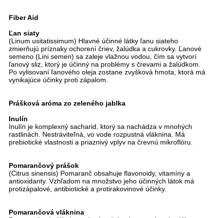
Fiber Aid
Ľan siaty
(Linum usitatissimum) Hlavné účinné látky ľanu siateho
zmierňujú príznaky ochorení čriev, žalúdka a cukrovky. Ľanové
semeno (Lini semen) sa zaleje vlažnou vodou, čím sa vytvorí
ľanový sliz, ktorý je účinný na problémy s črevami a žalúdkom.
Po vylisovaní ľanového oleja zostane zvyšková hmota, ktorá má
vynikajúce účinky proti zápalom.
Prášková aróma zo zeleného jablka
Inulín
Inulín je komplexný sacharid, ktorý sa nachádza v mnohých
rastlinách. Nestráviteľná, vo vode rozpustná vláknina. Má
prebiotické vlastnosti a priaznivý vplyv na črevnú mikroflóru.
Pomarančový prášok
(Citrus sinensis) Pomaranč obsahuje flavonoidy, vitamíny a
antioxidanty. Vzhľadom na množstvo jeho účinných látok má
protizápalové, antibiotické a protirakovinové účinky.
Pomarančová vláknina