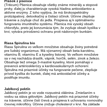
Prášok z pšenice
(Triticum) Pšenica obsahuje všetky známe minerály a stopové
prvky, ďalej ju charakterizuje vysoká hladina antioxidantov a
aktívne enzýmy. Z toho vyplýva, že má širokospektrálny
protizápalový, detoxikačný a čistiaci účinok. Účinne zlepšuje
trávenie a zvyšuje chuť do jedla. Prispieva aj k optimálnemu
fungovaniu imunitného systému. Pšenica má vysoký obsah
chlorofylu, preto jej konzumácia tým, že zvyšuje obsah kyslíka v
krvi, vytvára prirodzenú ochranu proti nádorovým bunkám.
Riasa Spirulina bio
Riasa Spirulina vo veľkom množstve obsahuje živiny potrebné
pre ľudský organizmus. Má významný obsah beta-karoténu,
vitamínu B, vitamínu E a kyseliny listovej. Vo veľkom množstve
sa v nej nachádza draslík, vápnik, horčík, selén, zinok a železo.
Obsahuje tiež omega 3-mastné kyseliny, ktoré pomáhajú v
prevencii artériosklerózy a kardiovaskulárnych ochorení.
Spirulina má priaznivé účinky na fungovanie pečene, zlepšuje
prívod kyslíka do buniek, ďalej má antioxidačné účinky a
posilňuje imunitu.
Jablkový pektín
Jablkový pektín je vo vode rozpustná vláknina. Zmiešaním s
vodou sa stáva gélovitým. Jablkový pektín má priaznivé účinky
na trávenie, účinne čistí črevá a prispieva k uchovaniu rovnováhy
črevnej mikroflóry. Účinne znižuje cholesterol v krvi. Na základe