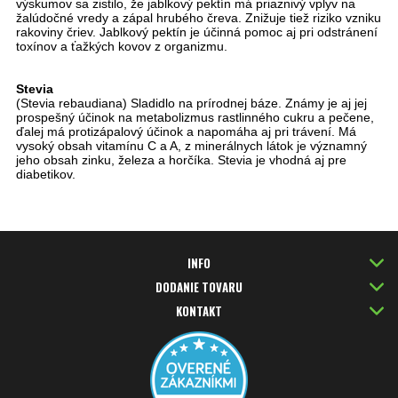
výskumov sa zistilo, že jablkový pektín má priaznivý vplyv na
žalúdočné vredy a zápal hrubého čreva. Znižuje tiež riziko vzniku
rakoviny čriev. Jablkový pektín je účinná pomoc aj pri odstránení
toxínov a ťažkých kovov z organizmu.
Stevia
(Stevia rebaudiana) Sladidlo na prírodnej báze. Známy je aj jej
prospešný účinok na metabolizmus rastlinného cukru a pečene,
ďalej má protizápalový účinok a napomáha aj pri trávení. Má
vysoký obsah vitamínu C a A, z minerálnych látok je významný
jeho obsah zinku, železa a horčíka. Stevia je vhodná aj pre
diabetikov.
INFO
DODANIE TOVARU
KONTAKT