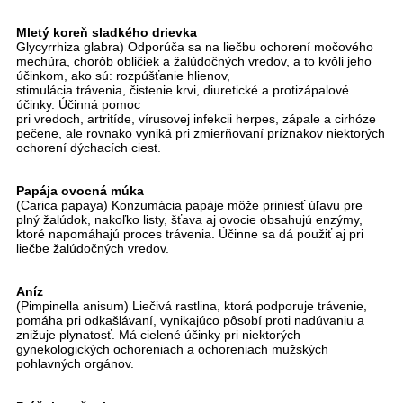
Mletý koreň sladkého drievka
Glycyrrhiza glabra) Odporúča sa na liečbu ochorení močového
mechúra, chorôb obličiek a žalúdočných vredov, a to kvôli jeho
účinkom, ako sú: rozpúšťanie hlienov,
stimulácia trávenia, čistenie krvi, diuretické a protizápalové
účinky. Účinná pomoc
pri vredoch, artritíde, vírusovej infekcii herpes, zápale a cirhóze
pečene, ale rovnako vyniká pri zmierňovaní príznakov niektorých
ochorení dýchacích ciest.
Papája ovocná múka
(Carica papaya) Konzumácia papáje môže priniesť úľavu pre
plný žalúdok, nakoľko listy, šťava aj ovocie obsahujú enzýmy,
ktoré napomáhajú proces trávenia. Účinne sa dá použiť aj pri
liečbe žalúdočných vredov.
Aníz
(Pimpinella anisum) Liečivá rastlina, ktorá podporuje trávenie,
pomáha pri odkašlávaní, vynikajúco pôsobí proti nadúvaniu a
znižuje plynatosť. Má cielené účinky pri niektorých
gynekologických ochoreniach a ochoreniach mužských
pohlavných orgánov.