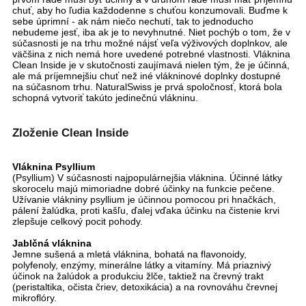
chuť, aby ho ľudia každodenne s chuťou konzumovali. Buďme k
sebe úprimní - ak nám niečo nechutí, tak to jednoducho
nebudeme jesť, iba ak je to nevyhnutné. Niet pochýb o tom, že v
súčasnosti je na trhu možné nájsť veľa výživových doplnkov, ale
väčšina z nich nemá hore uvedené potrebné vlastnosti. Vláknina
Clean Inside je v skutočnosti zaujímavá nielen tým, že je účinná,
ale má príjemnejšiu chuť než iné vlákninové doplnky dostupné
na súčasnom trhu. NaturalSwiss je prvá spoločnosť, ktorá bola
schopná vytvoriť takúto jedinečnú vlákninu.
Zloženie Clean Inside
Vláknina Psyllium
(Psyllium) V súčasnosti najpopulárnejšia vláknina. Účinné látky
skorocelu majú mimoriadne dobré účinky na funkcie pečene.
Užívanie vlákniny psyllium je účinnou pomocou pri hnačkách,
pálení žalúdka, proti kašľu, ďalej vďaka účinku na čistenie krvi
zlepšuje celkový pocit pohody.
Jablčná vláknina
Jemne sušená a mletá vláknina, bohatá na flavonoidy,
polyfenoly, enzýmy, minerálne látky a vitamíny. Má priaznivý
účinok na žalúdok a produkciu žlče, taktiež na črevný trakt
(peristaltika, očista čriev, detoxikácia) a na rovnováhu črevnej
mikroflóry.