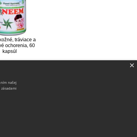
ožné, tráviace a
vé ochorenia, 60
kapsúl
×
aním našej
i zásadami
Copyright 2019 - 2026 © nutrifit.sk
Tvorba e-shopov na prenájom - Atomer.sk