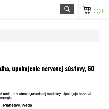
0,00 €
ha, upokojenie nervovej sústavy, 60
né tonikum v rámci ajurvédskej medicíny. Upokojuje nervovú
 energiu.
Planetayurveda