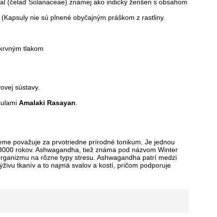
nal (čelaď Solanaceae) známej ako indický ženšen s obsahom
(Kapsuly nie sú plnené obyčajným práškom z rastliny.
 krvným tlakom
ovej sústavy.
sulami
Amalaki Rasayan
.
téme považuje za
prvotriedne prírodné tonikum
. Je jednou
o 3000 rokov. Ashwagandha, tiež známa pod názvom Winter
u organizmu na rôzne typy stresu. Ashwagandha patrí medzi
ivu tkanív a to najmä svalov a kostí, pričom podporuje