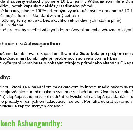
dardizovaný extrakt
v pomere 10:1 z rastliny Withania somnifera Du
idov, poťah kapsuly z celulózy rastlinného pôvodu.
dné kapsuly, plnené 100% prírodným vysoko účinným extraktom až 10:1 
innejšiu formu - štandardizovaný extrakt).
á 500 mg (čistý extrakt, bez akýchkoľvek prídavných látok a plnív)
la 1 x denne
né pre osoby s veľmi vážnymi depresívnymi stavmi a výrazne nízkym
binácie s Ashwagandhou:
účame kombinovať s kapsulami
Brahmi
a
Gotu kola
pre podporu nerv
lia-Curcumin
kombinujte pri problémoch so svalstvom a kĺbami.
m vyčerpaní kombinujte s bohatým zdrojom prírodného vitamínu C kap
dhy:
linou, ktorá sa v najväčšom celosvetovom bylinnom medicínskom sys
ín v ajurvédskom medicínskom systéme s históriou používania viac ak
a) zlepšuje schopnosť tela udržať si fyzickú silu a zlepšuje adaptáci
ané prísady v rôznych omladzovacích sérach. Pomáha udržať správnu výž
obličiek a reprodukčných orgánov.
inkoch Ashwagandhy: