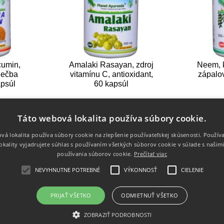
cumin,
Amalaki Rasayan, zdroj
Neem, k
liečba
vitamínu C, antioxidant,
zápalo
apsúl
60 kapsúl
19,80 €
19,80 €
Táto webová lokalita používa súbory cookie.
vá lokalita používa súbory cookie na zlepšenie používateľskej skúsenosti. Použív
okality vyjadrujete súhlas s používaním všetkých súborov cookie v súlade s našim
používania súborov cookie.
Prečítať viac
PLATBA KARTOU
NEVYHNUTNE POTREBNÉ
VÝKONNOSŤ
CIELENIE
daje
PRIJAŤ VŠETKO
ODMIETNUŤ VŠETKO
ZOBRAZIŤ PODROBNOSTI