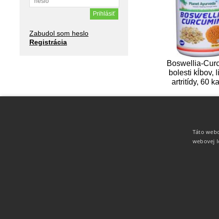
Zabudol som heslo
Registrácia
Boswellia-Cur
bolesti kĺbov, 
artritídy, 60 k
19,80 €
Táto webo
webovej l
INFO
DODANIE TOVARU
KONTAKT
Ako nakupovať
Obchodné podmienky
Kontaktné ú
Reklamačný poriadok
Doprava a platba