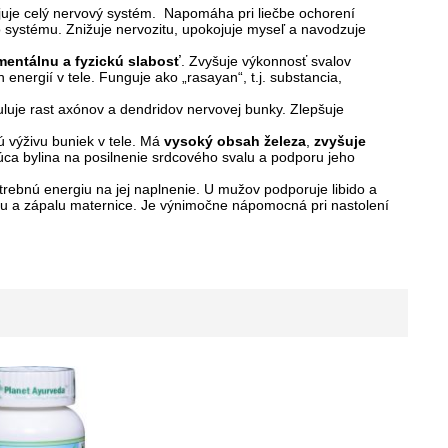
juje celý nervový systém. Napomáha pri liečbe ochorení
ystému. Znižuje nervozitu, upokojuje myseľ a navodzuje
mentálnu a fyzickú slabosť
. Zvyšuje výkonnosť svalov
ergií v tele. Funguje ako „rasayan“, t.j. substancia,
uje rast axónov a dendridov nervovej bunky. Zlepšuje
ú výživu buniek v tele. Má
vysoký obsah železa
,
zvyšuje
júca bylina na posilnenie srdcového svalu a podporu jeho
trebnú energiu na jej naplnenie. U mužov podporuje libido a
lu a zápalu maternice. Je výnimočne nápomocná pri nastolení