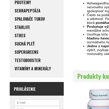
PROTEINY
Ashwagandha 
nervového sys
SERRAPEPTÁZA
spokojnosť my
Často sa podá
SPALOVAČE TUKOV
a odolnosť. P
ktorá
pomáha 
STARLIFE
Poskytuje vý
mentálne scho
Uvoľňuje kŕče 
STRES
hladinu hem
normálneho f
SUCHÁ PLEŤ
Jedno z najsi
výdrž, zvyšuj
SUPERGREENS
rovnováhy cel
TESTOBOOSTER
VITAMÍNY A MINERÁLY
Produkty ku
PRIHLÁSENIE