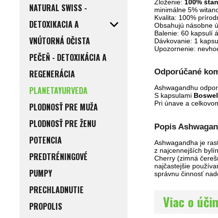
Zloženie:
100% štan
NATURAL SWISS -
minimálne 5% witanol
Kvalita: 100% príro
DETOXIKACIA A
Obsahujú násobne úč
Balenie: 60 kapsulí 
VNÚTORNÁ OČISTA
Dávkovanie: 1 kapsu
Upozornenie: nevhod
PEČEŇ - DETOXIKÁCIA A
Odporúčané kom
REGENERÁCIA
Ashwagandhu odpor
PLANETAYURVEDA
S kapsulami
Boswel
Pri únave a celkovo
PLODNOSŤ PRE MUŽA
PLODNOSŤ PRE ŽENU
Popis Ashwagan
POTENCIA
Ashwagandha je rast
z najcennejších byl
PREDTRÉNINGOVÉ
Cherry (zimná čerešň
najčastejšie použív
PUMPY
správnu činnosť nad
PRECHLADNUTIE
Viac o úč
PROPOLIS