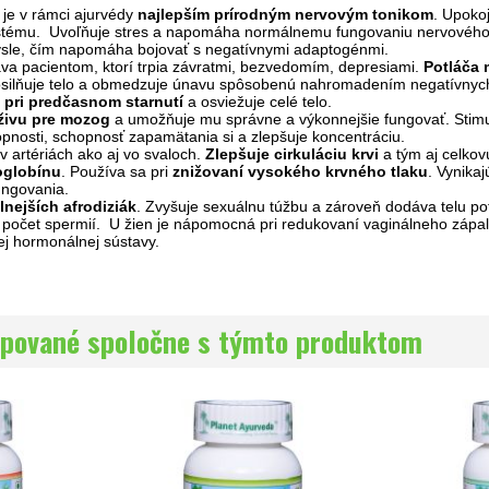
je v rámci ajurvédy
najlepším prírodným nervovým tonikom
. Upoko
tému. Uvoľňuje stres a napomáha normálnemu fungovaniu nervového s
sle, čím napomáha bojovať s negatívnymi adaptogénmi.
va pacientom, ktorí trpia závratmi, bezvedomím, depresiami.
Potláča 
osilňuje telo a obmedzuje únavu spôsobenú nahromadením negatívnych en
pri predčasnom starnutí
a osviežuje celé telo.
živu pre mozog
a umožňuje mu správne a výkonnejšie fungovať. Stimul
pnosti, schopnosť zapamätania si a zlepšuje koncentráciu.
v artériách ako aj vo svaloch.
Zlepšuje cirkuláciu krvi
a tým aj celkov
oglobínu
. Používa sa pri
znižovaní vysokého krvného tlaku
. Vynika
ungovania.
lnejších afrodiziák
. Zvyšuje sexuálnu túžbu a zároveň dodáva telu po
e počet spermií. U žien je nápomocná pri redukovaní vaginálneho zápa
ej hormonálnej sústavy.
pované spoločne s týmto produktom