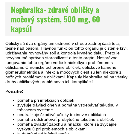
Nephralka- zdravé obličky a
močový systém, 500 mg, 60
kapsúl
Obličky sú dva orgány umiestnené v strede zadnej časti tela,
tesne nad pásom. Hlavnou funkciou tohto orgánu je čistenie krvi,
udržiavanie rovnováhy solí a kontrola krvného tlaku.
Preto je
nevyhnutná správna starostlivosť o tento orgán. Nesprávne
fungovanie tohto orgánu vedie k niekoľkým problémom s
obličkami. Chronické ochorenie obličiek, obličkové kamene,
glomerulonefritída a infekcia močových ciest sú len niektoré z
bežných problémov s obličkami. Kapsuly Nephralka sú na všetky
druhy obličkových problémov a ich komplikácií.
Použitie:
pomáha pri infekciách obličiek
zvyšuje tráviaci oheň a pomáha vstrebávať tekutinu v
tráviacom systéme
neutralizuje škodlivé účinky toxínov v obličkách
pomáha odstraňovať prebytočnú tekutinu z obličiek
pomáha zvládať zápchu a hnačku, ktoré sa zvyčajne
vyskytujú pri problémoch s obličkami
je dobrý aj pri infekcii moču