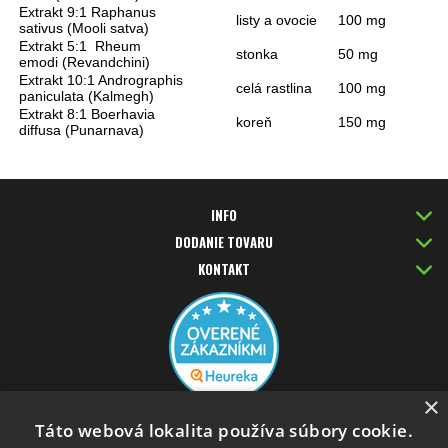
Extrakt 9:1 Raphanus
listy a ovocie
100 mg
sativus
(
Mooli satva
)
Extrakt 5:1 Rheum
stonka
50 mg
emodi
(
Revandchini
)
Extrakt 10:1 Andrographis
celá rastlina
100 mg
paniculata
(
Kalmegh
)
Extrakt 8:1 Boerhavia
koreň
150 mg
diffusa
(
Punarnava
)
INFO
DODANIE TOVARU
KONTAKT
×
PLATBA KARTOU
Táto webová lokalita používa súbory cookie.