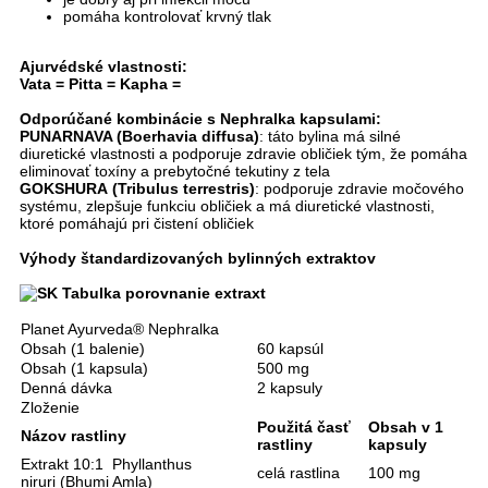
pomáha kontrolovať krvný tlak
Ajurvédské vlastnosti:
Vata = Pitta = Kapha =
Odporúčané kombinácie s Nephralka kapsulami:
PUNARNAVA (Boerhavia diffusa)
: t
áto bylina má silné
diuretické vlastnosti a podporuje zdravie obličiek tým, že pomáha
eliminovať
toxíny
a prebytočné tekutiny z tela
GOKSHURA (Tribulus terrestris)
:
podporuje zdravie močového
systému, zlepšuje funkciu obličiek a má diuretické vlastnosti,
ktoré pomáhajú pri čistení obličiek
Výhody
štandardizovaných bylinných extraktov
Planet Ayurveda® Nephralka
Obsah (1 balenie)
60 kapsúl
Obsah (1 kapsula)
500 mg
Denná dávka
2 kapsuly
Zloženie
Použitá časť
Obsah v 1
Názov rastliny
rastliny
kapsuly
Extrakt 10:1
Phyllanthus
celá rastlina
100 mg
niruri
(
Bhumi Amla
)