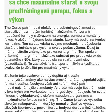
sa chce maximálne starať o svoju
predtréningovú pumpu, fokus a
výkon
The Curse patrí medzi efektívne predtréningové zmesi so
starostlivo navrhnutým funkčným zložením. To tvoria tri
nabušené formuly s dôrazom na energiu, pumpu a mentálny
fokus. V zložení nájdeme beta alanín, ktorý má podiel na tvorbe
karnozínu. Ten sa zas vďaka svojmu mechanizmu pôsobenia
stará o elimináciu prekyslenia svalov počas výkonu. Ďalej tu
máme l-citrulín známy ako prekurzor arginínu. Ten spolu s
prítomným l-arginínom slúži ako substrát pre produkciu oxidu
dusnatého (NO), ktorý sa podieľa na rozťahovaní ciev
(vazodilatácii). To zas súvisí s transportom živín a kyslíka do
svalov, čo je dôležité pre maximálny výkon.
Zloženie tejto svalovej pumpy dopĺňa aj kreatín
monohydrát, známy ako najviac preskúmaná a najspoľahlivejšia
forma kreatínu. Nechýba však ani kofeín, ktorý patrí
medzi najznámejšie stimulanty. Aj preto má svoje čestné miesto
v kvalitných pre-workoutoch a energetických nápojoch. Vo svete
fitness je vyhľadávaný s cieľom nabudenia organizmu a
maximálneho fokusu na tréning. The Curse je tak vo výsledku
skvelým nakopávačom, ktorý by nemal chýbať vo výbave
silových športovcov, powerlifterov, bodybuilderov a tiež každého,
komu záleží na tréningovom výkone. Bonusom je skvelá svieža