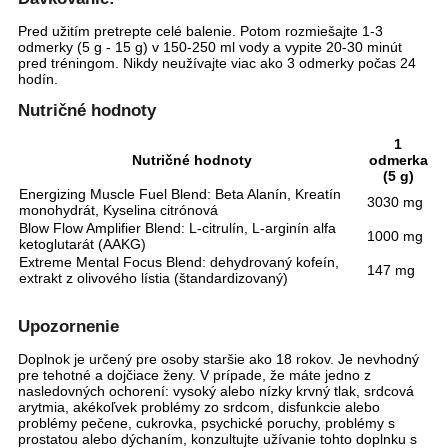
Pred užitím pretrepte celé balenie. Potom rozmiešajte 1-3
odmerky (5 g - 15 g) v 150-250 ml vody a vypite 20-30 minút
pred tréningom. Nikdy neužívajte viac ako 3 odmerky počas 24
hodín.
Nutričné hodnoty
1
Nutričné hodnoty
odmerka
(5 g)
Energizing Muscle Fuel Blend: Beta Alanín, Kreatín
3030 mg
monohydrát, Kyselina citrónová
Blow Flow Amplifier Blend: L-citrulín, L-arginín alfa
1000 mg
ketoglutarát (AAKG)
Extreme Mental Focus Blend: dehydrovaný kofeín,
147 mg
extrakt z olivového lístia (štandardizovaný)
Upozornenie
Doplnok je určený pre osoby staršie ako 18 rokov. Je nevhodný
pre tehotné a dojčiace ženy. V prípade, že máte jedno z
nasledovných ochorení: vysoký alebo nízky krvný tlak, srdcová
arytmia, akékoľvek problémy zo srdcom, disfunkcie alebo
problémy pečene, cukrovka, psychické poruchy, problémy s
prostatou alebo dýchaním, konzultujte užívanie tohto doplnku s