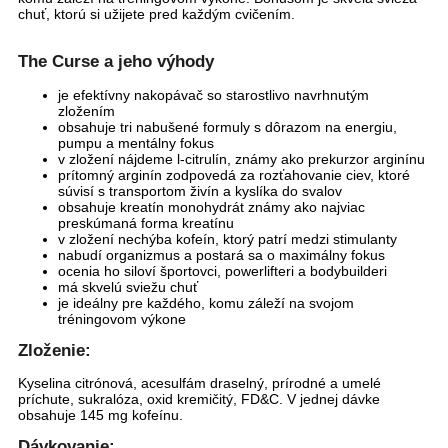
chuť, ktorú si užijete pred každým cvičením.
The Curse a jeho výhody
je efektívny nakopávač so starostlivo navrhnutým
zložením
obsahuje tri nabušené formuly s dôrazom na energiu,
pumpu a mentálny fokus
v zložení nájdeme l-citrulín, známy ako prekurzor arginínu
prítomný arginín zodpovedá za rozťahovanie ciev, ktoré
súvisí s transportom živín a kyslíka do svalov
obsahuje kreatín monohydrát známy ako najviac
preskúmaná forma kreatínu
v zložení nechýba kofeín, ktorý patrí medzi stimulanty
nabudí organizmus a postará sa o maximálny fokus
ocenia ho siloví športovci, powerlifteri a bodybuilderi
má skvelú sviežu chuť
je ideálny pre každého, komu záleží na svojom
tréningovom výkone
Zloženie:
Kyselina citrónová, acesulfám draselný, prírodné a umelé
príchute, sukralóza, oxid kremičitý, FD&C. V jednej dávke
obsahuje 145 mg kofeínu.
Dávkovanie: