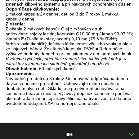
zmenách kĺbového systému a pri niektorých ochoreniach ďasien.
Odporúčané dávkovanie:
1 mäkká kapsula 2× denne, deti od 3 do 7 rokov 1 mäkkú
kapsulu denne
Zloženie:
Zloženie 2 mäkkých kapsúl: Olej z ryžových otrúb;
antioxidant: sójový lecitín; koenzým Q10 60 mg (Japan 99,97 %);
vitamín E (D-alfa tokoferylacetát) 9,10 mg (75,8 % RVH*);
farbivo: oxid titaničitý; leštiaca látka: zmes včelieho vosku a oleja
zo sójových bôbov. Želatínová kapsula. RVH* = Referenčné
výživové hodnoty denného príjmu vitamínov a minerálnych látok
V záujme rýchlejšej orientácie v množstve aktívnych látok je u
extraktov uvedené ich skutočné (pôvodné) množstvo.
Obsah balenia:
60 mäkkých kapsúl
Upozornenie:
Nevhodné pre deti do 3 rokov. Ustanovená odporúčaná denná
dávka sa nesmie presiahnuť. Uchovávajte mimo dosahu a
dohľadu malých detí. Skladujte a po otvorení uchovávajte na
suchom a tmavom mieste. Výživový doplnok sa nesmie používať
ako náhrada rozmanitej stravy. Minimálna trvanlivosť do dátumu
uvedeného údajom EXP na hornej strane obalu.
INFO