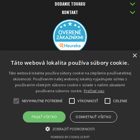
DODANIE TOVARU
KONTAKT
×
PLATBA KARTOU
Táto webová lokalita používa súbory cookie.
Táto webová lokalita používa súbory cookie na zlepšenie používateľskej
skúsenosti. Používaním našej webovej lokality vyjadrujete súhlas s
používaním všetkých súborov cookie v súlade s našimi zásadami
používania súborov cookie.
Prečítať viac
NEVYHNUTNE POTREBNÉ
VÝKONNOSŤ
CIELENIE
PRIJAŤ VŠETKO
ODMIETNUŤ VŠETKO
Prepnúť zobrazenie na plnú verziu
Copyright 2019 - 2026 © nutrifit.sk
ZOBRAZIŤ PODROBNOSTI
Tvorba e-shopov na prenájom - Atomer.sk
POWERED BY COOKIE-SCRIPT