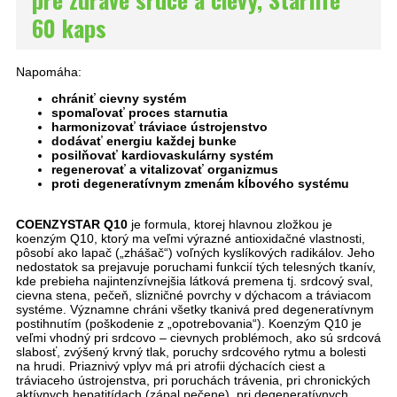
60 kaps
Napomáha:
chrániť cievny systém
spomaľovať proces starnutia
harmonizovať tráviace ústrojenstvo
dodávať energiu každej bunke
posilňovať kardiovaskulárny systém
regenerovať a vitalizovať organizmus
proti degeneratívnym zmenám kĺbového systému
COENZYSTAR Q10
je formula, ktorej hlavnou zložkou je
koenzým Q10, ktorý ma veľmi výrazné antioxidačné vlastnosti,
pôsobí ako lapač („zhášač“) voľných kyslíkových radikálov. Jeho
nedostatok sa prejavuje poruchami funkcií tých telesných tkanív,
kde prebieha najintenzívnejšia látková premena tj. srdcový sval,
cievna stena, pečeň, slizničné povrchy v dýchacom a tráviacom
systéme. Významne chráni všetky tkanivá pred degeneratívnym
postihnutím (poškodenie z „opotrebovania“). Koenzým Q10 je
veľmi vhodný pri srdcovo – cievnych problémoch, ako sú srdcová
slabosť, zvýšený krvný tlak, poruchy srdcového rytmu a bolesti
na hrudi. Priaznivý vplyv má pri atrofii dýchacích ciest a
tráviaceho ústrojenstva, pri poruchách trávenia, pri chronických
aktívnych hepatitídach (zápal pečene), pri degeneratívnych