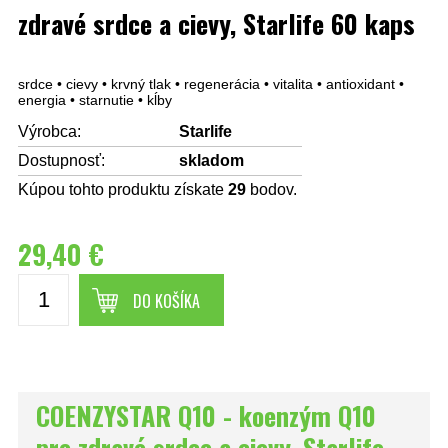
zdravé srdce a cievy, Starlife 60 kaps
srdce • cievy • krvný tlak • regenerácia • vitalita • antioxidant •
energia • starnutie • kĺby
Výrobca:
Starlife
Dostupnosť:
skladom
Kúpou tohto produktu získate
29
bodov.
29,40 €
DO KOŠÍKA
COENZYSTAR Q10 - koenzým Q10
pre zdravé srdce a cievy, Starlife