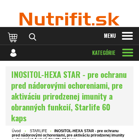
MENU
KATEGÓRIE
INOSITOL-HEXA STAR - pre ochranu
pred nádorovými ochoreniami, pre
aktiváciu prirodzenej imunity a
obranných funkcií, Starlife 60
kaps
Úvod
STARLIFE
INOSITOL-HEXA STAR - pre ochranu
pred nádorovými ochoreniami, pre aktiváciu prirodzenej imunity