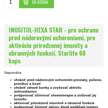
DO KOŠÍKA
INOSITOL-HEXA STAR - pre ochranu
pred nádorovými ochoreniami, pre
aktiváciu prirodzenej imunity a
obranných funkcií, Starlife 60
kaps
Napomáha:
chrániť pred nádorovým ochorením prostaty, pečene,
prsníkov a kostí
chrániť zdravé bunky a zvyšovať aktivitu
antioxidantov
podporovať účinnosť chemoterapie a znižovať jej
toxicitu
aktivovať prirodzené imunitné a obranné funkcie
podporovať činnosť génov, ktoré potláčajú tumory