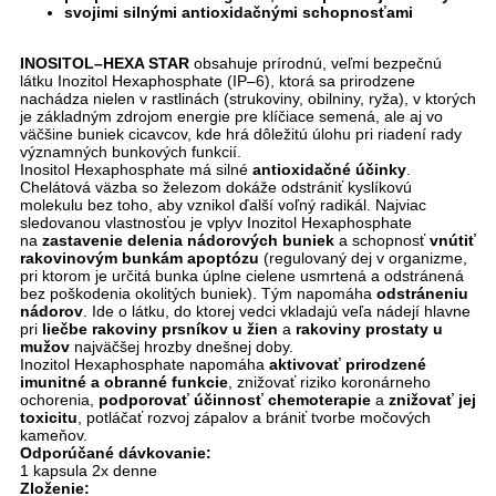
svojimi silnými antioxidačnými schopnosťami
INOSITOL–HEXA STAR
obsahuje prírodnú, veľmi bezpečnú
látku Inozitol Hexaphosphate (IP–6), ktorá sa prirodzene
nachádza nielen v rastlinách (strukoviny, obilniny, ryža), v ktorých
je základným zdrojom energie pre klíčiace semená, ale aj vo
väčšine buniek cicavcov, kde hrá dôležitú úlohu pri riadení rady
významných bunkových funkcií.
Inositol Hexaphosphate má silné
antioxidačné účinky
.
Chelátová väzba so železom dokáže odstrániť kyslíkovú
molekulu bez toho, aby vznikol ďalší voľný radikál. Najviac
sledovanou vlastnosťou je vplyv Inozitol Hexaphosphate
na
zastavenie delenia nádorových buniek
a schopnosť
vnútiť
rakovinovým bunkám apoptózu
(regulovaný dej v organizme,
pri ktorom je určitá bunka úplne cielene usmrtená a odstránená
bez poškodenia okolitých buniek). Tým napomáha
odstráneniu
nádorov
. Ide o látku, do ktorej vedci vkladajú veľa nádejí hlavne
pri
liečbe rakoviny prsníkov u žien
a
rakoviny prostaty u
mužov
najväčšej hrozby dnešnej doby.
Inozitol Hexaphosphate napomáha
aktivovať prirodzené
imunitné a obranné funkcie
, znižovať riziko koronárneho
ochorenia,
podporovať účinnosť chemoterapie
a
znižovať jej
toxicitu
, potláčať rozvoj zápalov a brániť tvorbe močových
kameňov.
Odporúčané dávkovanie:
1 kapsula 2x denne
Zloženie: