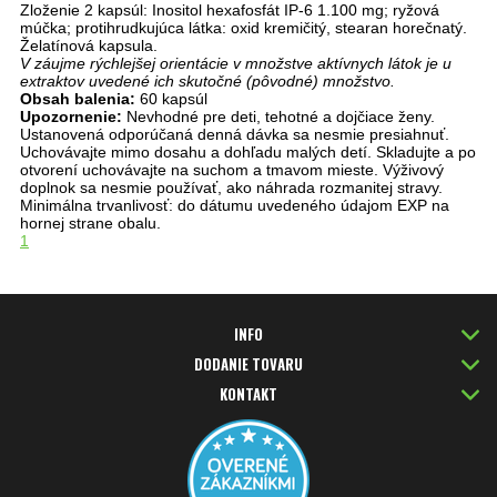
Zloženie 2 kapsúl: Inositol hexafosfát IP-6 1.100 mg; ryžová
múčka; protihrudkujúca látka: oxid kremičitý, stearan horečnatý.
Želatínová kapsula.
V záujme rýchlejšej orientácie v množstve aktívnych látok je u
extraktov uvedené ich skutočné (pôvodné) množstvo.
Obsah balenia:
60 kapsúl
Upozornenie:
Nevhodné pre deti, tehotné a dojčiace ženy.
Ustanovená odporúčaná denná dávka sa nesmie presiahnuť.
Uchovávajte mimo dosahu a dohľadu malých detí. Skladujte a po
otvorení uchovávajte na suchom a tmavom mieste. Výživový
doplnok sa nesmie používať, ako náhrada rozmanitej stravy.
Minimálna trvanlivosť: do dátumu uvedeného údajom EXP na
hornej strane obalu.
1
INFO
DODANIE TOVARU
KONTAKT