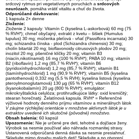
srdcový rytmus pri vegetatívnych poruchách a
srdcových
neurózach
, pomáha vrátiť vitalitu a chuť do života.
Odporúčané dávkovanie:
1 kapsula 2× denne
Zloženie:
Zloženie 2 kapsuly: Vitamín C (kyselina L-askorbová) 60 mg (75
% RVH*); chmeľ obyčajný, extrakt z kvetu – šišiek (Humulus
lupulus) 30 mg; múčenka pleťová - vňať (Passiflora incarnata) 30
mg; schizandra čínska - plod (Schizandra chinensis) 30 mg;
cholín bitartát 20 mg; bioflavonoidy citrusových plodov 20 mg;
inozitol 20 mg; pšeničné klíčky 20 mg; vitamín B3
(niacín,nikotínamid) 16 mg (100 % RVH*); PABA 10 mg; vitamín
B2 (riboflavín) 1,2 mg (85,7 % RVH*); vitamín B6
(pyridoxínhydrochlorid) 1,2 mg (85,7 % RVH*); vitamín B1
(tiamínhydrochlorid) 1 mg (90,9 % RVH*); vitamín B5 (kyselina
pantothenová) 0,332 mg (5,5 % RVH); kyselina listová (kyselina
pteroylmonoglutamová) 130 µg (65 % RVH*); vitamín B12
(kyanokobalamín) 20 µg (800 % RVH*); emulgátor:
mikrokryštalická celulóza; protihrudkujúce látky: oxid kremičitý;
stearan horečnatý. Želatínová kapsula. RVH* = Referenčné
výživové hodnoty denného príjmu vitamínov a minerálnych látok
V záujme rýchlejšej orientácie v množstve aktívnych látok je u
extraktov uvedené ich skutočné (pôvodné) množstvo.
Obsah balenia:
60 kapsúl
Upozornenie:
Nie je určené pre deti, tehotné a dojčiace ženy.
Výrobok sa nesmie používať ako náhrada rozmanitej stravy.
Ustanovená odporúčaná denná dávka sa nesmie presiahnuť.
Skladujte mimo dosahu malých detí! Skladujte a po otvorení