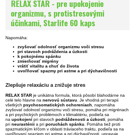
RELAX STAR - pre upokojenie
organizmu, s protistresovými
účinkami, Starlife 60 kaps
Napomáha:
zvyšovať odolnosť organizmu voči stresu
pri stavoch podráždenia a úzkosti
k pokojnému spánku
zmierňovať migrény
vrátiť vitalitu a chuť do života
uvoľňovať spazmy pri astme a pri dýchavičnosti
Zlepšuje relaxáciu a znižuje stres
RELAX STAR
je unikátna formula, ktorá pôsobí blahodárne na
celé telo hlavne na
nervovú sústavu
. Je vhodná pri terapii
všetkých
psychosomatických ochoreniach
, napomáha
zvyšovať odolnosť organizmu voči stresu, pomáha pri migrénach
a pri psychických problémoch v klimaktériu, podieľa sa
na
upokojení
pri stavoch
podráždenosti a úzkosti
, pomáha
pri
neurasténii
a pri
poruchách spánku
. Pomáha tiež proti
spazmatickým kŕčom v oblasti tráviaceho traktu, podieľa sa na
uvoľňovaní spaziem pri astme a pri dýchavičnosti, upravuje