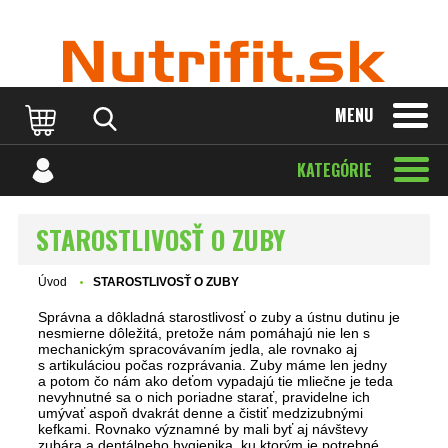
MENU
KATEGÓRIE
STAROSTLIVOSŤ O ZUBY
Úvod
STAROSTLIVOSŤ O ZUBY
Správna a dôkladná starostlivosť o zuby a ústnu dutinu je
nesmierne dôležitá, pretože nám pomáhajú nie len s
mechanickým spracovávaním jedla, ale rovnako aj
s artikuláciou počas rozprávania. Zuby máme len jedny
a potom čo nám ako deťom vypadajú tie mliečne je teda
nevyhnutné sa o nich poriadne starať, pravidelne ich
umývať aspoň dvakrát denne a čistiť medzizubnými
kefkami. Rovnako významné by mali byť aj návštevy
zubára a dentálneho hygienika, ku ktorým je potrebné