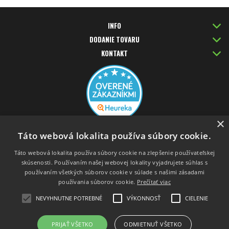
INFO
DODANIE TOVARU
KONTAKT
×
PLATBA KARTOU
Táto webová lokalita používa súbory cookie.
Táto webová lokalita používa súbory cookie na zlepšenie používateľskej
skúsenosti. Používaním našej webovej lokality vyjadrujete súhlas s
používaním všetkých súborov cookie v súlade s našimi zásadami
používania súborov cookie.
Prečítať viac
NEVYHNUTNE POTREBNÉ
VÝKONNOSŤ
CIELENIE
PRIJAŤ VŠETKO
ODMIETNUŤ VŠETKO
Prepnúť zobrazenie na plnú verziu