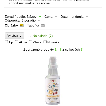
chodiť minimálne raz ročne.
Zoradiť podľa:
Názov
Cena
Dátum pridania
Odporúčané poradie
Obrázky
Tabuľka
∨
Na sklade
(7)
Výrobca
Tip
Akcia
Zľava
Novinka
Zobrazené produkty
1 - 7
z celkových
7