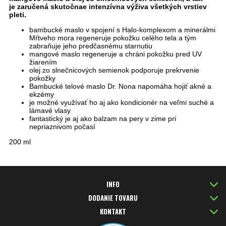
je zaručená skutočnae intenzívna výživa všetkých vrstiev
pleti.
bambucké maslo v spojení s Halo-komplexom a minerálmi
Mŕtveho mora regeneruje pokožku celého tela a tým
zabraňuje jeho predčasnému starnutiu
mangové maslo regeneruje a chráni pokožku pred UV
žiarením
olej zo slnečnicových semienok podporuje prekrvenie
pokožky
Bambucké telové maslo Dr. Nona napomáha hojiť akné a
ekzémy
je možné využívať ho aj ako kondicionér na veľmi suché a
lámavé vlasy
fantastický je aj ako balzam na pery v zime pri
nepriaznivom počasí
200 ml
INFO
DODANIE TOVARU
KONTAKT