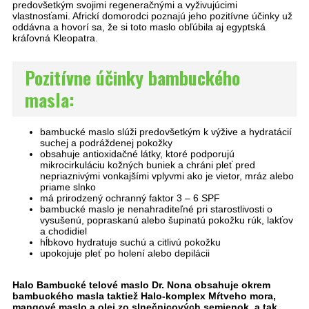
predovšetkým svojimi regeneračnými a vyživujúcimi
vlastnosťami. Africkí domorodci poznajú jeho pozitívne účinky už
oddávna a hovorí sa, že si toto maslo obľúbila aj egyptská
kráľovná Kleopatra.
Pozitívne účinky bambuckého
masla:
bambucké maslo slúži predovšetkým k výžive a hydratácií
suchej a podráždenej pokožky
obsahuje antioxidačné látky, ktoré podporujú
mikrocirkuláciu kožných buniek a chráni pleť pred
nepriaznivými vonkajšími vplyvmi ako je vietor, mráz alebo
priame slnko
má prirodzený ochranný faktor 3 – 6 SPF
bambucké maslo je nenahraditeľné pri starostlivosti o
vysušenú, popraskanú alebo šupinatú pokožku rúk, lakťov
a chodidiel
hĺbkovo hydratuje suchú a citlivú pokožku
upokojuje pleť po holení alebo depilácii
Halo Bambucké telové maslo Dr. Nona obsahuje okrem
bambuckého masla taktiež Halo-komplex Mŕtveho mora,
mangové maslo a olej zo slnečnicových semienok, a tak