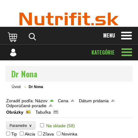
MENU
KATEGÓRIE
Dr Nona
Úvod
Dr Nona
Zoradiť podľa:
Názov
Cena
Dátum pridania
Odporúčané poradie
Obrázky
Tabuľka
∨
Na sklade
(58)
Parametre
Tip
Akcia
Zľava
Novinka