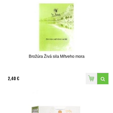
Brožúra Živá sila Mŕtveho mora
2,40 €