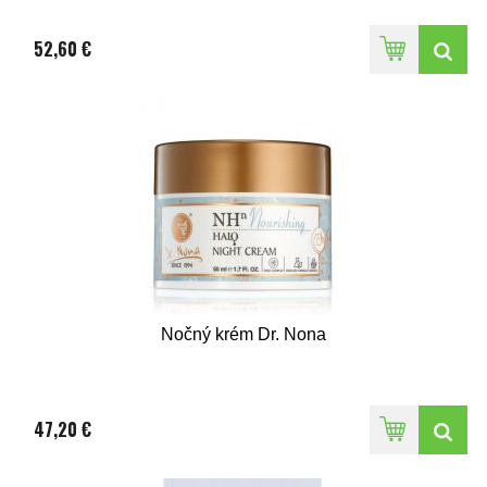
52,60 €
Nočný krém Dr. Nona
47,20 €